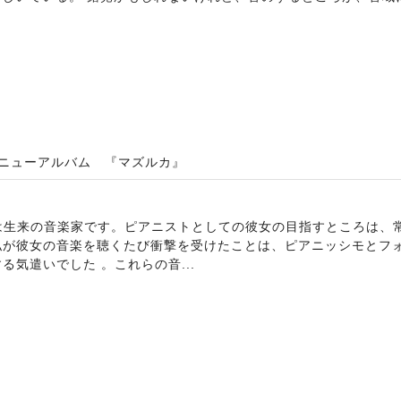
のニューアルバム 『マズルカ』
ろ子は生来の音楽家です。ピアニストとしての彼女の目指すところは
私が彼女の音楽を聴くたび衝撃を受けたことは、ピアニッシモとフ
気遣いでした 。これらの音...