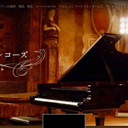
ピアノの調律、整調、整音、オーバーホール アルト.ノイ.アーティストサービス ワイナッツスタジオ 