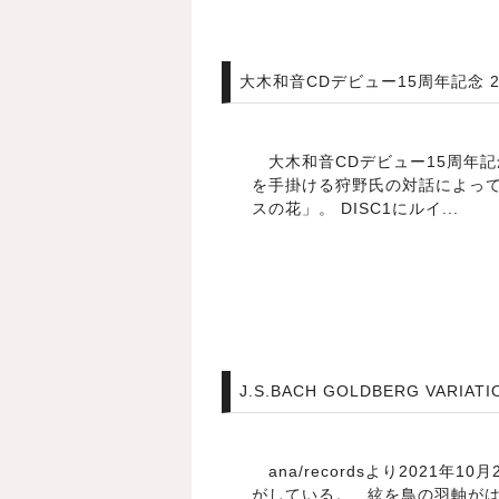
大木和音CDデビュー15周年記念
大木和音CDデビュー15周年
を手掛ける狩野氏の対話によっ
スの花」。 DISC1にルイ...
J.S.BACH GOLDBERG VARIATI
ana/recordsより2021
がしている。 絃を鳥の羽軸が