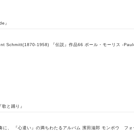
de』
Schmitt(1870-1958) 『伝説』作品66 ポール・モーリス -Paule 
ヴァンスの風景』
『歌と踊り』
に、演奏に、 『心遣い』の満ちわたるアルバム 濱田滋郎 モンポウ フォ