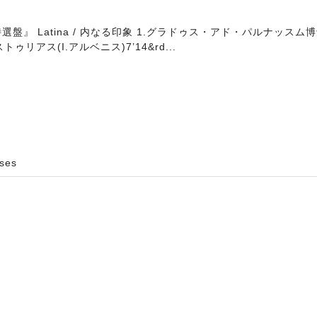
盤』 Latina / 内なる印象 1.グラドゥス・アド・パルナッスム博士 (
ストゥリアス(I.アルベニス)7’14&rd...
uses