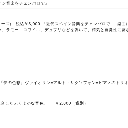
代スペイン音楽をチェンバロで』
イ レコーズ) 税込￥3,000 『近代スペイン音楽をチェンバロで....
バッハ、ラモー、ロワイエ、デュフリなどを弾いて、精気と自発性に富
.
!『夢の色彩』ヴァイオリン=アルト・サクソフォン=ピアノのトリ
合したふくよかな音色。 ￥2,800（税別）