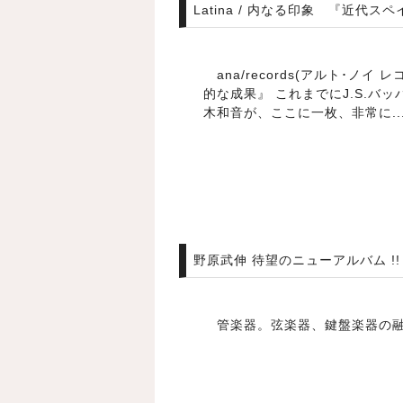
Latina / 内なる印象 『近
ana/records(アルト･ノ
的な成果』 これまでにJ.S.
木和音が、ここに一枚、非常に..
野原武伸 待望のニューアルバム !
管楽器。弦楽器、鍵盤楽器の融