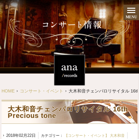
MENU
HOME
コンサート・イベント
大木和音チェンバロリサイタル 16th Pre
大木和音チェンバロリサイタル 16th
Precious tone
2018年02月22日
カテゴリー：
【コンサート・イベント】 大木和音