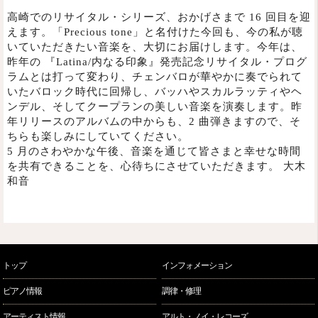
高崎でのリサイタル・シリーズ、おかげさまで
16 回目
を迎
えます。「
Precious tone
」と名付けた今回も、今の私が聴
いていただきたい音楽を、大切にお届けします。今年は、
昨年の 『
Latina/
内なる印象』発売記念リサイタル・プログ
ラムとは打って変わり、チェンバロが華やかに奏でられて
いたバロック時代に回帰し、バッハやスカルラッティやヘ
ンデル、そしてクープランの美しい音楽を演奏します。昨
年リリースのアルバムの中からも、
2
曲弾きますので、そ
ちらも楽しみにしていてください。
5
月のさわやかな午後、音楽を通じて皆さまと幸せな時間
を共有できることを、心待ちにさせていただきます。 大木
和音
トップ
インフォメーション
ピアノ情報
調律・修理
アーティスト情報
アルト・ノイ・レコーズ