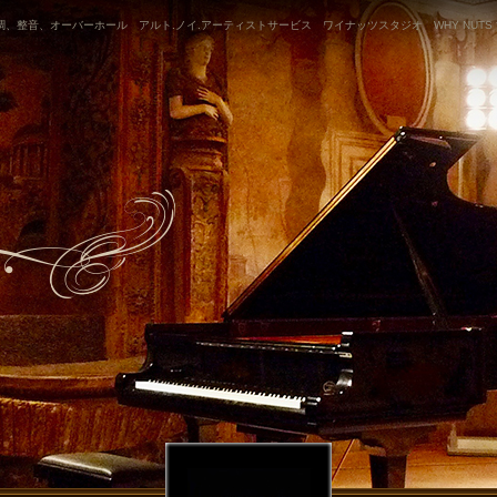
、整音、オーバーホール アルト.ノイ.アーティストサービス ワイナッツスタジオ WHY NUTS 